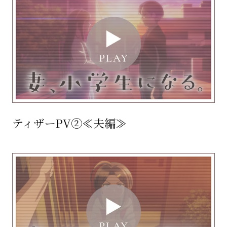
ティザーPV②≪夫編≫