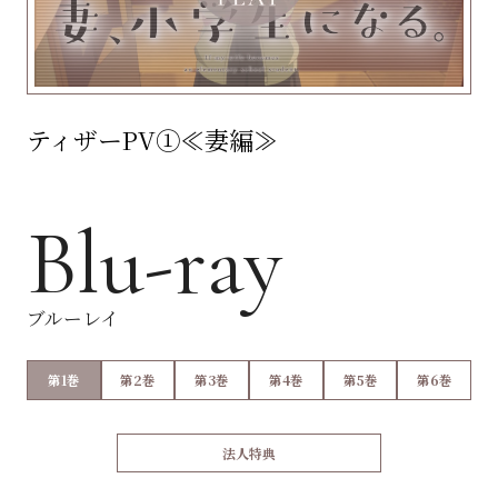
ティザーPV①≪妻編≫
Blu-ray
ブルーレイ
第1巻
第2巻
第3巻
第4巻
第5巻
第6巻
法人特典