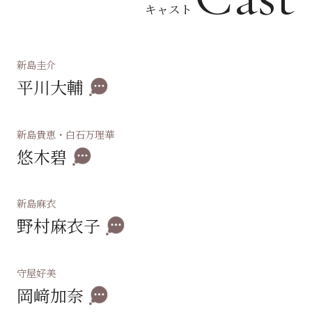
キャスト
新島圭介
平川大輔
新島貴恵・白石万理華
悠木碧
新島麻衣
野村麻衣子
守屋好美
岡﨑加奈