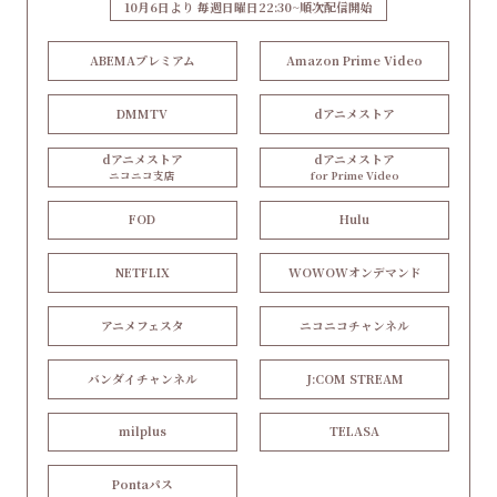
10月6日より 毎週日曜日22:30~順次配信開始
ABEMAプレミアム
Amazon Prime Video
DMMTV
dアニメストア
dアニメストア
dアニメストア
ニコニコ支店
for Prime Video
FOD
Hulu
NETFLIX
WOWOWオンデマンド
アニメフェスタ
ニコニコチャンネル
バンダイチャンネル
J:COM STREAM
milplus
TELASA
Pontaパス