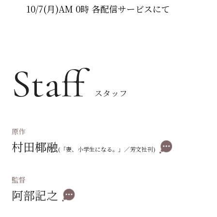
10/7(月)AM 0時 各配信サービスにて
Staff
スタッフ
原作
村田椰融
(「妻、小学生になる。」／芳文社刊)
監督
阿部記之