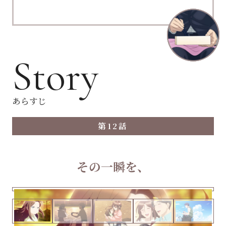
Story
あらすじ
第
話
12
その一瞬を、