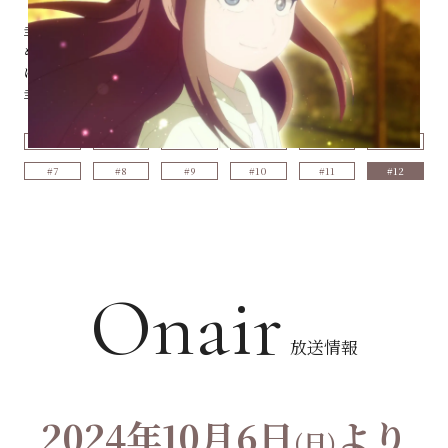
圭介が指定する場所に、麻衣と貴恵は訪れる。そこは奇しくも圭介がはじ
めて貴恵のお弁当を食べた公園だった。懐かしく思う貴恵。麻衣と観覧車
に乗り、別れの予感に貴恵は麻衣へ感謝の言葉を伝える。そして貴恵は、
圭介の決断を目撃する。
#1
#2
#3
#4
#5
#6
#7
#8
#9
#10
#11
#12
Onair
放送情報
2024年10月6日
より
(日)