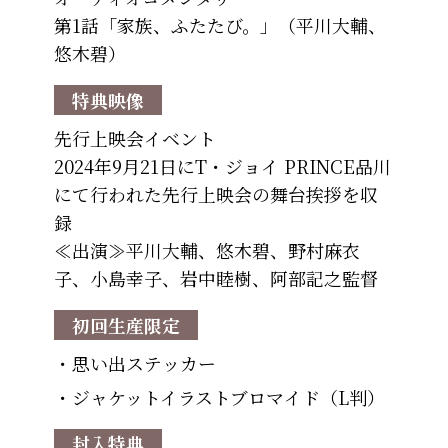
第1話「家族、ふたたび。」（平川大輔、
悠木碧）
特典映像
先行上映会イベント
2024年9月21日にT・ジョイ PRINCE品川
にて行われた先行上映会の舞台挨拶を収
録
≪出演≫平川大輔、悠木碧、野村麻衣
子、小島幸子、岩中睦樹、阿部記之監督
初回生産限定
・思い出ステッカー
・ジャケットイラストブロマイド（L判）
封入特典